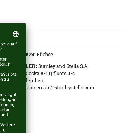
Füchse
KOLLEKTION:
Stanley and Stella S.A.
HERSTELLER:
Rue Jules Cockx 8-10 | floors 3-4
B-1160 Auderghem
E-Mail:
customercare@stanleystella.com