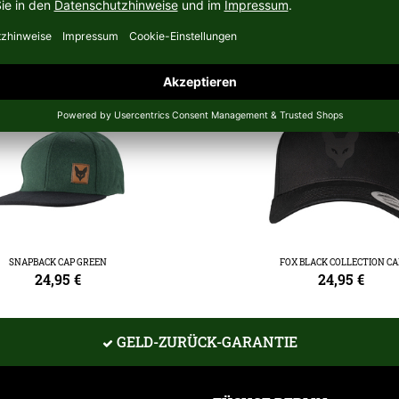
 MÜTZEN
SNAPBACK CAP GREEN
FOX BLACK COLLECTION CA
24,95
€
24,95
€
GELD-ZURÜCK-GARANTIE