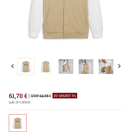
61,70
€
|
UVP 64,95 €
DU SPARST 5%
inkl. 19 % MwSt.