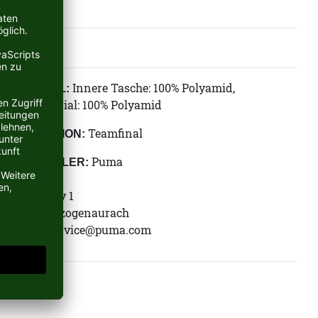
Innere Tasche: 100% Polyamid,
MATERIAL:
Obermaterial: 100% Polyamid
Teamfinal
KOLLEKTION:
Puma
HERSTELLER:
Puma SE
Puma Way 1
91074 Herzogenaurach
E-Mail:
service@puma.com