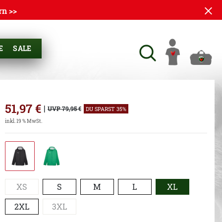
rn >>
E
SALE
51,97
€
|
UVP 79,95 €
DU SPARST 35%
inkl. 19 % MwSt.
XS
S
M
L
XL
2XL
3XL