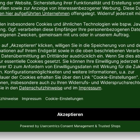
ortartikelhersteller Puma aus Herzogenaurach.