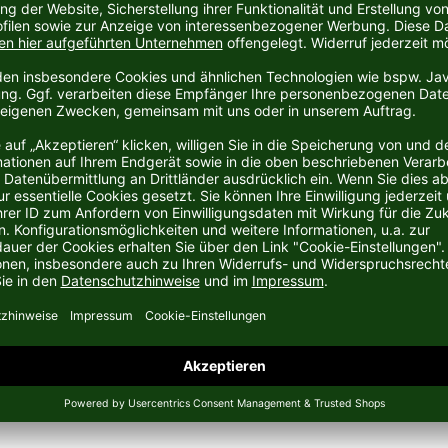
rtartikelhersteller Puma aus Herzogenaurach.