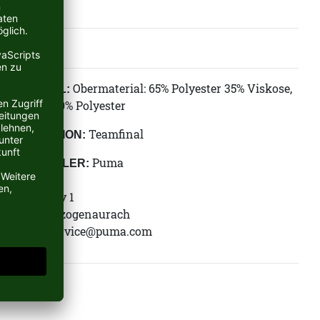
Obermaterial: 65% Polyester 35% Viskose,
MATERIAL:
Besatz: 100% Polyester
Teamfinal
KOLLEKTION:
Puma
HERSTELLER:
Puma SE
Puma Way 1
91074 Herzogenaurach
E-Mail:
service@puma.com