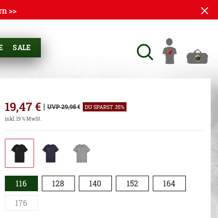
rn >>
E
SALE
19,47
€
|
UVP 29,95 €
DU SPARST 35%
inkl. 19 % MwSt.
116
128
140
152
164
176