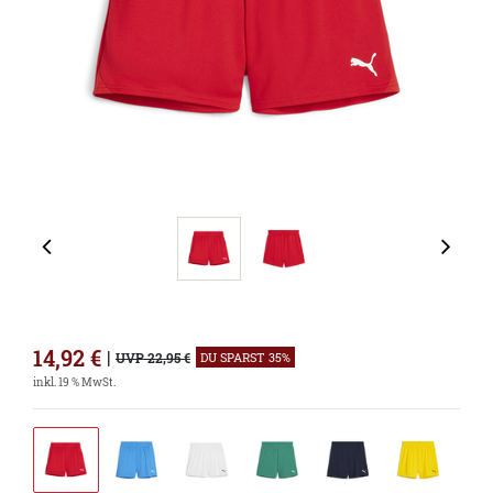
14,92
€
|
UVP 22,95 €
DU SPARST 35%
inkl. 19 % MwSt.