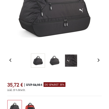
35,72
€
|
UVP 54,95 €
DU SPARST 35%
inkl. 19 % MwSt.