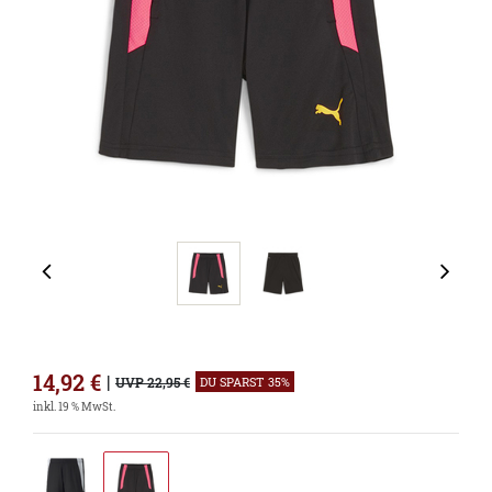
14,92
€
|
UVP 22,95 €
DU SPARST 35%
inkl. 19 % MwSt.