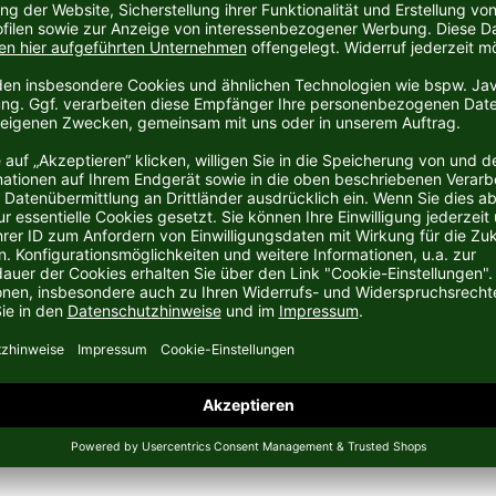
hen Sportartikelhersteller Puma aus Herzogenaurach.