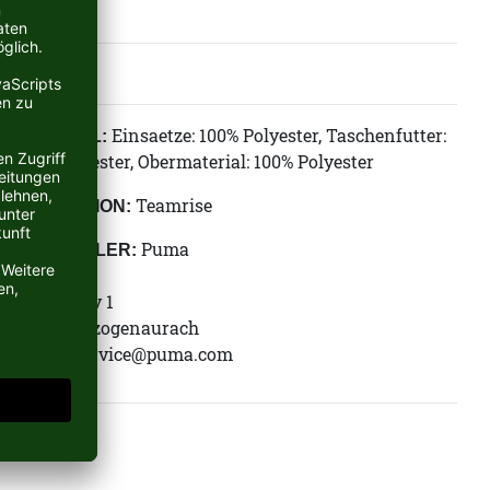
Einsaetze: 100% Polyester, Taschenfutter:
MATERIAL:
100% Polyester, Obermaterial: 100% Polyester
Teamrise
KOLLEKTION:
Puma
HERSTELLER:
Puma SE
Puma Way 1
91074 Herzogenaurach
E-Mail:
service@puma.com