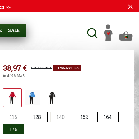
rn >>
E
SALE
38,97
€
|
UVP 59,95 €
DU SPARST 35%
inkl. 19 % MwSt.
116
128
140
152
164
176