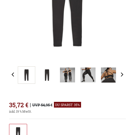
35,72
€
|
UVP 54,95 €
DU SPARST 35%
inkl. 19 % MwSt.