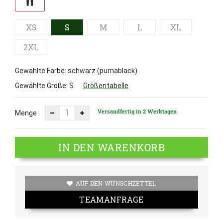
XS
S
M
L
XL
2XL
Gewählte Farbe: schwarz (pumablack)
Gewählte Größe:
S
Größentabelle
Versandfertig in 2 Werktagen
Menge
IN DEN WARENKORB
AUF DEN WUNSCHZETTEL
TEAMANFRAGE