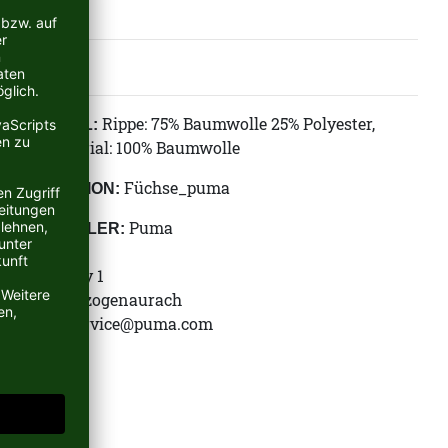
Rippe: 75% Baumwolle 25% Polyester,
MATERIAL:
Obermaterial: 100% Baumwolle
Füchse_puma
KOLLEKTION:
Puma
HERSTELLER:
Puma SE
Puma Way 1
91074 Herzogenaurach
E-Mail:
service@puma.com