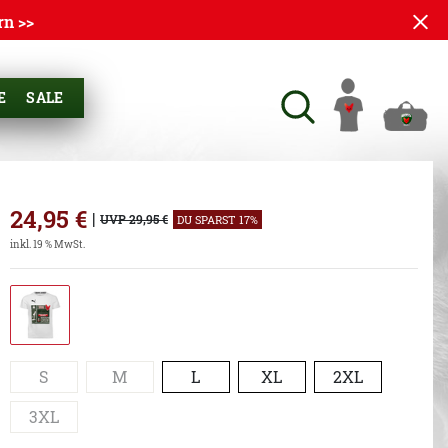
rn >>
E
SALE
24,95
€
|
UVP 29,95 €
DU SPARST 17%
inkl. 19 % MwSt.
S
M
L
XL
2XL
3XL