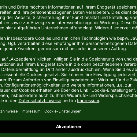
llen
LIDL Final4 Winnershirt 2026
. Dieses exklusive Shirt
Emotionen des Final4 direkt zu dir nach Hause.
t es das perfekte Statement für alle Fans, die diesen
len.