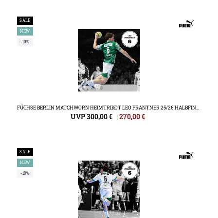
SALE
NEW
-10%
FÜCHSE BERLIN MATCHWORN HEIMTRIKOT LEO PRANTNER 25/26 HALBFINALE HBL FINAL4
UVP 300,00 €
|
270,00
€
SALE
NEW
-10%