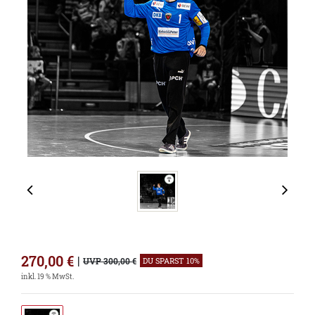
270,00
€
|
UVP 300,00 €
DU SPARST 10%
inkl. 19 % MwSt.