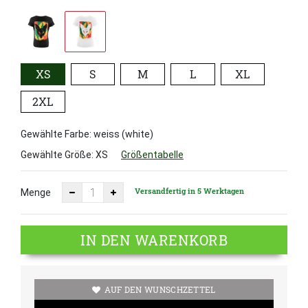
XS
S
M
L
XL
2XL
Gewählte Farbe: weiss (white)
Gewählte Größe:
XS
Größentabelle
Versandfertig in 5 Werktagen
Menge
IN DEN WARENKORB
AUF DEN WUNSCHZETTEL