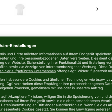
t
, das unserer Nummer 19 Mathias Gidsel gewidmet ist.
nde Leistung von Mathias Gidsel, der 2023 zum IHF
lichkeit, deine Unterstützung für diesen
aum
o-Baumwolle, Vorgewaschen, 180 GSM