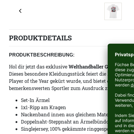
PRODUKTDETAILS
PRODUKTBESCHREIBUNG:
Hol dir jetzt das exklusive
Welthandballer Gidsel T-Shir
Dieses besondere Kleidungsstück feiert die herausrage
Player of the Year gekürt wurde, und bietet dir die Mög
bemerkenswerten Sportler zum Ausdruck zu bringen.
Set-In Ärmel
1x1-Ripp am Kragen
Nackenband innen aus gleichem Material
Doppelnaht-Steppnaht an Ärmelbündchen und S
Singlejersey, 100% gekämmte ringgesponnene Bi