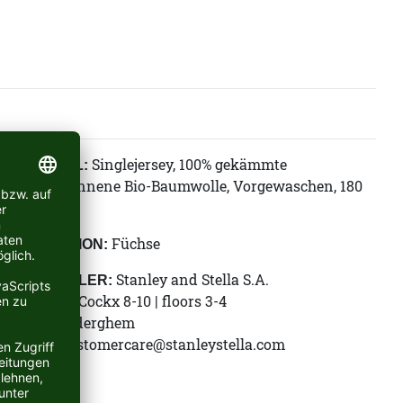
Singlejersey, 100% gekämmte
MATERIAL:
ringgesponnene Bio-Baumwolle, Vorgewaschen, 180
GSM
Füchse
KOLLEKTION:
Stanley and Stella S.A.
HERSTELLER:
Rue Jules Cockx 8-10 | floors 3-4
B-1160 Auderghem
E-Mail:
customercare@stanleystella.com