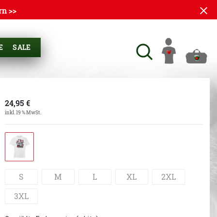
rn >>
E
SALE
24,95
€
inkl. 19 % MwSt.
S
M
L
XL
2XL
3XL