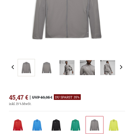
45,47
€
|
UVP 69,95 €
DU SPARST 35%
inkl. 19 % MwSt.