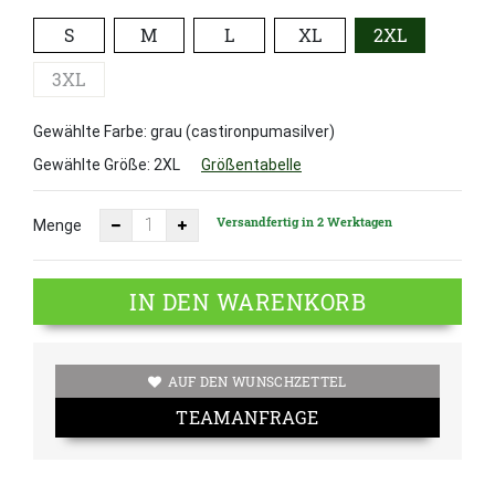
S
M
L
XL
2XL
3XL
Gewählte Farbe: grau (castironpumasilver)
Gewählte Größe:
2XL
Größentabelle
Versandfertig in 2 Werktagen
Menge
IN DEN WARENKORB
AUF DEN WUNSCHZETTEL
TEAMANFRAGE