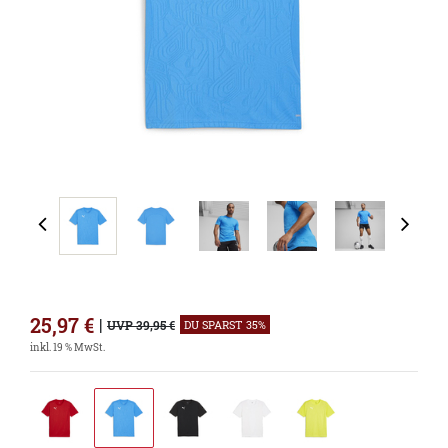
25,97
€
|
UVP 39,95 €
DU SPARST 35%
inkl. 19 % MwSt.