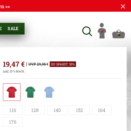
rn >>
E
SALE
19,47
€
|
UVP 29,95 €
DU SPARST 35%
inkl. 19 % MwSt.
116
128
140
152
164
176