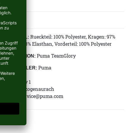
Rueckteil: 100% Polyester, Kragen: 97%
MATERIAL:
Polyester 3% Elasthan, Vorderteil: 100% Polyester
Puma TeamGlory
KOLLEKTION:
Puma
HERSTELLER:
Puma SE
Puma Way 1
91074 Herzogenaurach
E-Mail:
service@puma.com