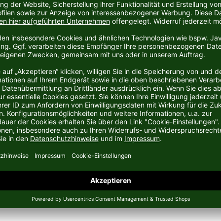
rtikelhersteller Puma aus Herzogenaurach.