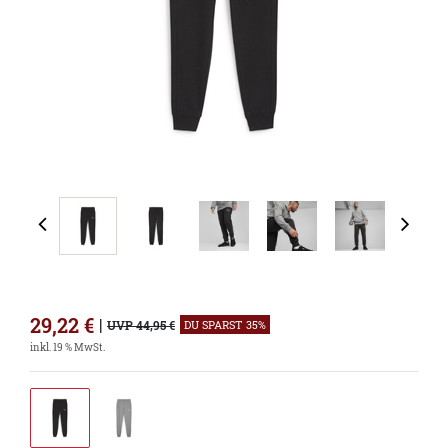
29,22
€
|
UVP 44,95 €
DU SPARST 35%
inkl. 19 % MwSt.