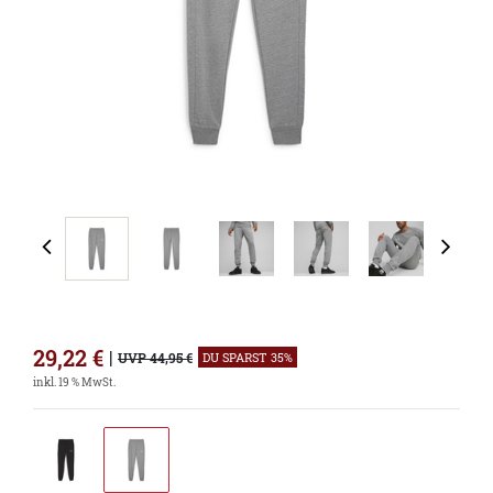
29,22
€
|
UVP 44,95 €
DU SPARST 35%
inkl. 19 % MwSt.