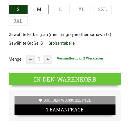
S
M
L
XL
2XL
3XL
Gewählte Farbe: grau (mediumgrayheatherpumawhite)
Gewählte Größe:
S
Größentabelle
Versandfertig in 2 Werktagen
Menge
IN DEN WARENKORB
AUF DEN WUNSCHZETTEL
TEAMANFRAGE