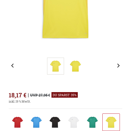
18,17
€
|
UVP 27,95 €
DU SPARST 35%
inkl. 19 % MwSt.