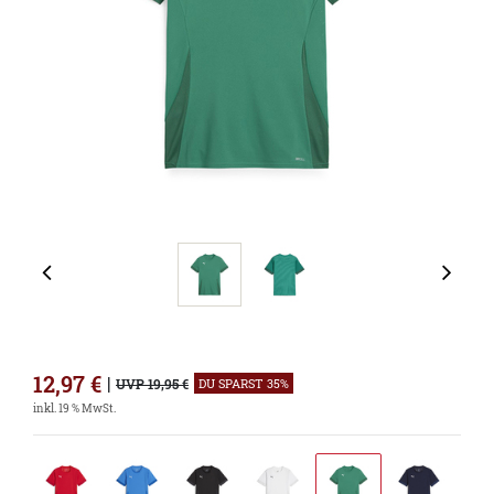
12,97
€
|
UVP 19,95 €
DU SPARST 35%
inkl. 19 % MwSt.