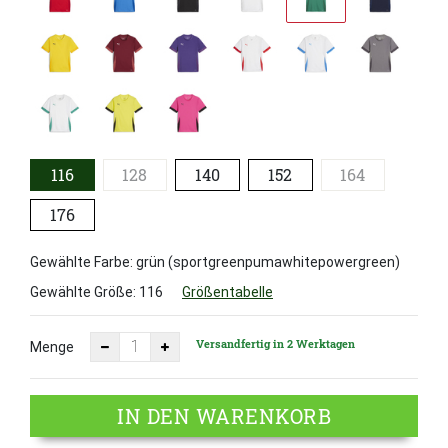
116
128
140
152
164
176
Gewählte Farbe: grün (sportgreenpumawhitepowergreen)
Gewählte Größe:
116
Größentabelle
Versandfertig in 2 Werktagen
Menge
IN DEN WARENKORB