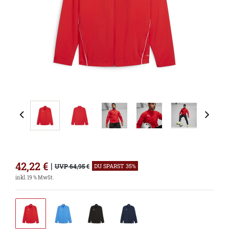
42,22
€
|
UVP 64,95 €
DU SPARST 35%
inkl. 19 % MwSt.