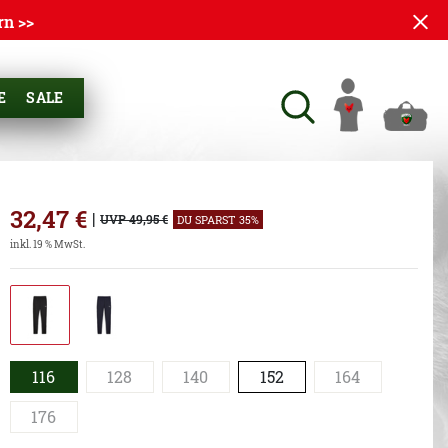
rn >>
E
SALE
32,47
€
|
UVP 49,95 €
DU SPARST 35%
inkl. 19 % MwSt.
116
128
140
152
164
176