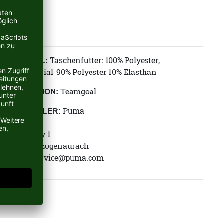
Taschenfutter: 100% Polyester,
MATERIAL:
Obermaterial: 90% Polyester 10% Elasthan
Teamgoal
KOLLEKTION:
Puma
HERSTELLER:
Puma SE
Puma Way 1
91074 Herzogenaurach
E-Mail:
service@puma.com