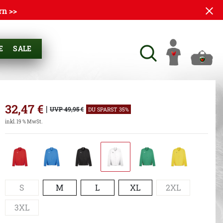
rn >>
E
SALE
32,47
€
|
UVP 49,95 €
DU SPARST 35%
inkl. 19 % MwSt.
S
M
L
XL
2XL
3XL