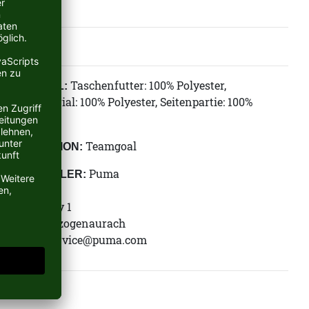
Taschenfutter: 100% Polyester,
MATERIAL:
Obermaterial: 100% Polyester, Seitenpartie: 100%
Polyester
Teamgoal
KOLLEKTION:
Puma
HERSTELLER:
Puma SE
Puma Way 1
91074 Herzogenaurach
E-Mail:
service@puma.com