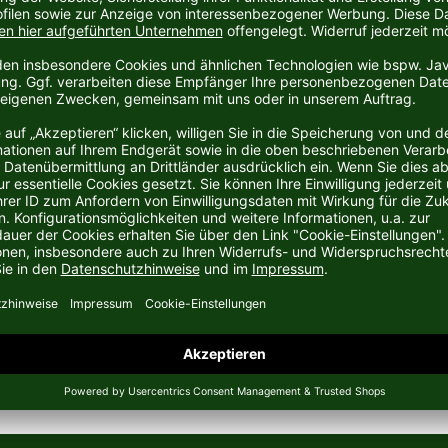
Modell wurden für eine optimale Leistung konzipiert.
und dank der dryCELL Technologie von PUMA so
 auch dank ihrer Reißverschlusstaschen zur sicheren
üssen für Bewegungsfreiheit.