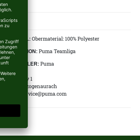
Obermaterial: 100% Polyester
MATERIAL:
Puma Teamliga
KOLLEKTION:
Puma
HERSTELLER:
Puma SE
Puma Way 1
91074 Herzogenaurach
E-Mail:
service@puma.com