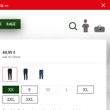
rn >>
E
SALE
44,95
€
inkl. 19 % MwSt.
XS
S
M
L
XL
2XL
3XL