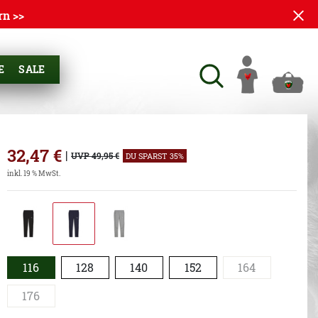
rn >>
E
SALE
32,47
€
|
UVP 49,95 €
DU SPARST 35%
inkl. 19 % MwSt.
116
128
140
152
164
176