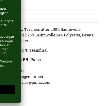
Taschenfutter: 100% Baumwolle,
MATERIAL:
Obermaterial: 76% Baumwolle 24% Polyester, Besatz:
100% Polyester
Teamfinal
KOLLEKTION:
Puma
HERSTELLER:
Puma SE
Puma Way 1
91074 Herzogenaurach
E-Mail:
service@puma.com