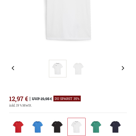
12,97
€
|
UVP 19,95 €
DU SPARST 35%
inkl. 19 % MwSt.